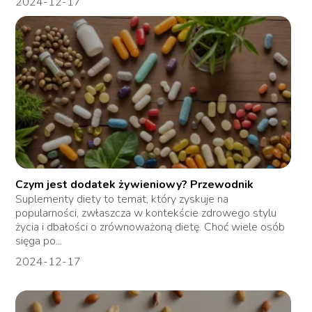
2024-12-17
Czym jest dodatek żywieniowy? Przewodnik
Suplementy diety to temat, który zyskuje na
popularności, zwłaszcza w kontekście zdrowego stylu
życia i dbałości o zrównoważoną dietę. Choć wiele osób
sięga po...
2024-12-17