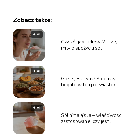
Zobacz także:
🟅 AI
Czy sól jest zdrowa? Fakty i
mity o spożyciu soli
🟅 AI
Gdzie jest cynk? Produkty
bogate w ten pierwiastek
🟅 AI
Sól himalajska – właściwości,
zastosowanie, czy jest
zdrowa?