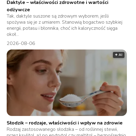
Daktyle – właściwości zdrowotne i wartości
odżywcze
Tak, daktyle suszone są zdrowym wyborem, jeśli
spożywa się je z umiarem. Stanowią bogactwo szybkiej
energii, potasu i błonnika, choć ich kaloryczność sięga
okoł...
2026-08-06
🟅 AI
Słodzik – rodzaje, właściwości i wpływ na zdrowie
Rodzaj zastosowanego słodzika – od roślinnej stewii,
przez ksylitol, aż po erytrytol czy maltitol – bezpośrednio