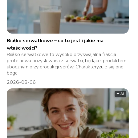
Białko serwatkowe – co to jest i jakie ma
właściwości?
Białko serwatkowe to wysoko przyswajalna frakcja
proteinowa pozyskiwana z serwatki, będącej produktem
ubocznym przy produkcji serów. Charakteryzuje się ono
boga...
2026-08-06
🟅 AI