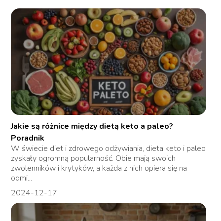
Jakie są różnice między dietą keto a paleo?
Poradnik
W świecie diet i zdrowego odżywiania, dieta keto i paleo
zyskały ogromną popularność. Obie mają swoich
zwolenników i krytyków, a każda z nich opiera się na
odmi...
2024-12-17