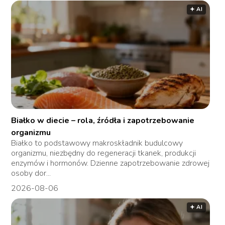
🟅 AI
Białko w diecie – rola, źródła i zapotrzebowanie
organizmu
Białko to podstawowy makroskładnik budulcowy
organizmu, niezbędny do regeneracji tkanek, produkcji
enzymów i hormonów. Dzienne zapotrzebowanie zdrowej
osoby dor...
2026-08-06
🟅 AI