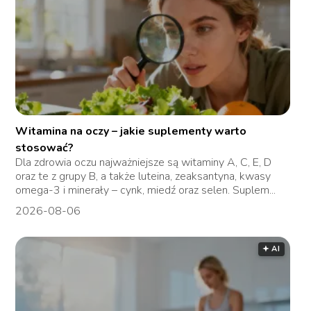
Witamina na oczy – jakie suplementy warto
stosować?
Dla zdrowia oczu najważniejsze są witaminy A, C, E, D
oraz te z grupy B, a także luteina, zeaksantyna, kwasy
omega-3 i minerały – cynk, miedź oraz selen. Suplem...
2026-08-06
🟅 AI