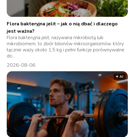
Flora bakteryjna jelit – jak o nią dbać i dlaczego
jest ważna?
Flora bakteryjna jelit, nazywana mikrobiotą lub
mikrobiomem, to zbiór bilionów mikroorganizmów, który
łącznie waży około 1,5 kg i pełni funkcje porównywalne
do...
2026-08-06
🟅 AI