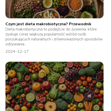
Czym jest dieta makrobiotyczna? Przewodnik
Dieta makrobiotyczna to podejście do żywienia, które
zyskuje coraz większą popularność wśród osób
poszukujących naturalnych i zrównoważonych sposobów
odżywiania...
2024-12-17