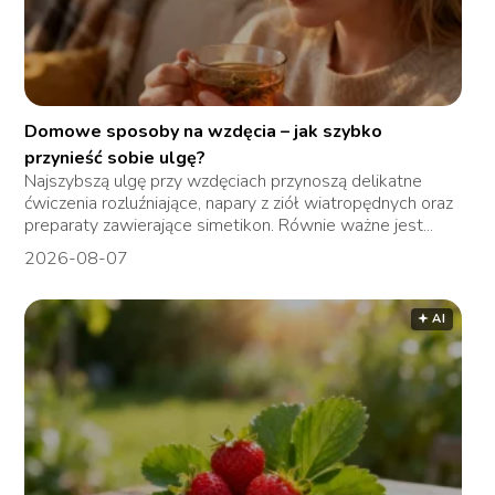
Domowe sposoby na wzdęcia – jak szybko
przynieść sobie ulgę?
Najszybszą ulgę przy wzdęciach przynoszą delikatne
ćwiczenia rozluźniające, napary z ziół wiatropędnych oraz
preparaty zawierające simetikon. Równie ważne jest...
2026-08-07
🟅 AI