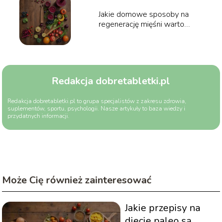
Jakie domowe sposoby na
regenerację mięśni warto
stosować? Poradnik
Redakcja dobretabletki.pl
Redakcja dobretabletki.pl to grupa specjalistów z zakresu zdrowia,
suplementów, sportu, psychologii. Nasze artykuły to baza wiedzy i
przydatnych informacji.
Może Cię również zainteresować
Jakie przepisy na
diecie paleo są