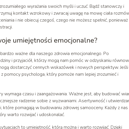
 zrozumiałego wyrażania swoich myśli i uczuć. Bądź stanowczy i
Utrzymuj kontakt wzrokowy i zwracaj uwagę na mowę ciała rozmów
niania i nie obiecuj czegoś, czego nie możesz spełnić, ponieważ
tracji.
swoje umiejętności emocjonalne?
t bardzo ważne dla naszego zdrowia emocjonalnego. Po
ziny i przyjaciół, którzy mogą nam pomóc w odzyskaniu równow
mogą dostarczyć cennych wskazówek i nowych perspektyw. Jeśli
e z pomocy psychologa, który pomoże nam lepiej zrozumieć i
óry wymaga czasu i zaangażowania. Ważne jest, aby budować wia
eczniejsze radzenie sobie z wyzwaniami. Asertywność i utwierdza
oki, które pomagają w budowaniu zdrowej samooceny. Każdy z nas
óry warto rozwijać i udoskonalać.
uacjach to umiejętność, którą można i warto rozwijać. Dzięki