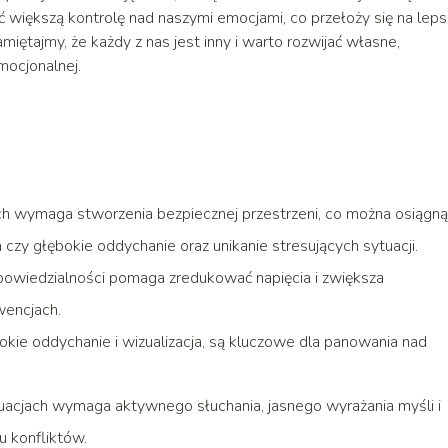
większą kontrolę nad naszymi emocjami, co przełoży się na lep
iętajmy, że każdy z nas jest inny i warto rozwijać własne,
ocjonalnej.
ch wymaga stworzenia bezpiecznej przestrzeni, co można osiągną
 czy głębokie oddychanie oraz unikanie stresujących sytuacji.
dpowiedzialności pomaga zredukować napięcia i zwiększa
wencjach.
bokie oddychanie i wizualizacja, są kluczowe dla panowania nad
uacjach wymaga aktywnego słuchania, jasnego wyrażania myśli i
u konfliktów.