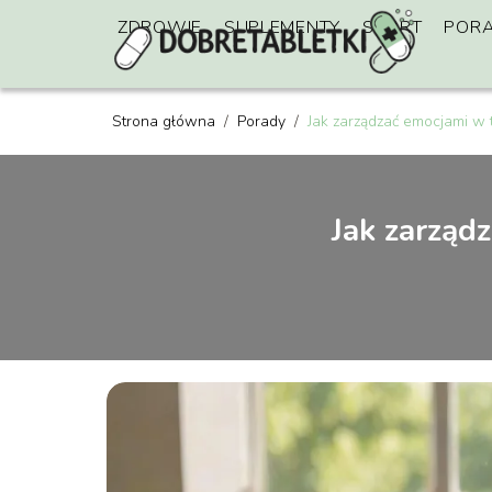
ZDROWIE
SUPLEMENTY
SPORT
POR
Strona główna
/
Porady
/
Jak zarządzać emocjami w 
Jak zarząd