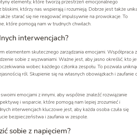
utyny elementy, które tworzą przestrzeń emocjonalnego
iskimi, którzy nas wspierają i rozumieją. Dobrze jest także unik
także starać się nie reagować impulsywnie na prowokacje. To
e, które pomogą nam w trudnych chwilach.
udnych interwencjach?
owym elementem skutecznego zarządzania emocjami. Współpraca z
enie sobie z wyzwaniami. Ważne jest, aby jasno określić, kto je
ą oczekiwania wobec każdego członka zespołu. To pozwala unikną
jasnością ról. Skupienie się na własnych obowiązkach i zaufanie 
 swoimi emocjami z innymi, aby wspólnie znaleźć rozwiązanie
ektywę i wsparcie, które pomogą nam lepiej zrozumieć i
nych interwencjach kluczowe jest, aby każda osoba czuła się
cie bezpieczeństwa i zaufania w zespole.
ić sobie z napięciem?