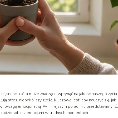
iejętność, która może znacząco wpłynąć na jakość naszego życia.
ją stres, niepokój czy złość. Kluczowe jest, aby nauczyć się, jak
ównowagę emocjonalną. W niniejszym poradniku przedstawimy ró
e radzić sobie z emocjami w trudnych momentach.