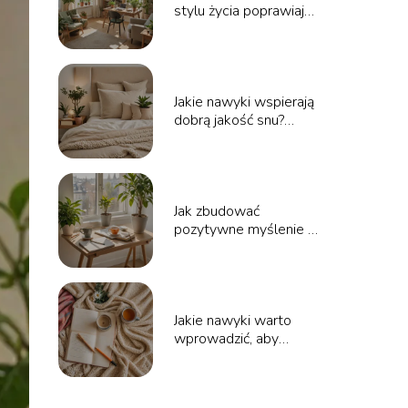
stylu życia poprawiają
witalność psychiczną?
Poradnik
Jakie nawyki wspierają
dobrą jakość snu?
Poradnik
Jak zbudować
pozytywne myślenie w
codziennym życiu?
Poradnik
Jakie nawyki warto
wprowadzić, aby
zwiększyć swoje
poczucie szczęścia?
Poradnik