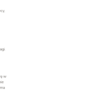
cy,
agi.
rę w
nie
 ma