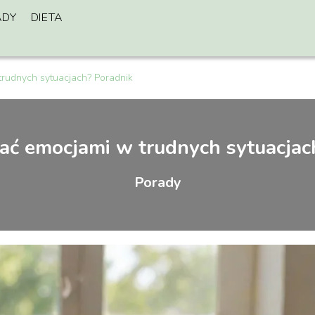
ADY
DIETA
trudnych sytuacjach? Poradnik
zać emocjami w trudnych sytuacjac
Porady