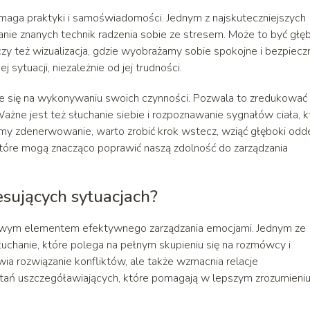
maga praktyki i samoświadomości. Jednym z najskuteczniejszych
nie znanych technik radzenia sobie ze stresem. Może to być głę
czy też wizualizacja, gdzie wyobrażamy sobie spokojne i bezpiecz
sytuacji, niezależnie od jej trudności.
nie się na wykonywaniu swoich czynności. Pozwala to zredukować
e jest też słuchanie siebie i rozpoznawanie sygnałów ciała, k
my zdenerwowanie, warto zrobić krok wstecz, wziąć głęboki odde
 które mogą znacząco poprawić naszą zdolność do zarządzania
esujących sytuacjach?
czowym elementem efektywnego zarządzania emocjami. Jednym ze
chanie, które polega na pełnym skupieniu się na rozmówcy i
twia rozwiązanie konfliktów, ale także wzmacnia relacje
ytań uszczegóławiających, które pomagają w lepszym zrozumieni