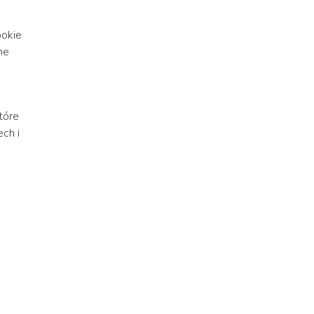
bokie
ne
tóre
ch i
u