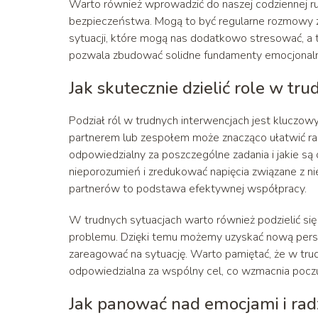
Warto również wprowadzić do naszej codziennej r
bezpieczeństwa. Mogą to być regularne rozmowy z bl
sytuacji, które mogą nas dodatkowo stresować, a 
pozwala zbudować solidne fundamenty emocjonaln
Jak skutecznie dzielić role w tr
Podział ról w trudnych interwencjach jest klucz
partnerem lub zespołem może znacząco ułatwić radz
odpowiedzialny za poszczególne zadania i jakie s
nieporozumień i zredukować napięcia związane z nie
partnerów to podstawa efektywnej współpracy.
W trudnych sytuacjach warto również podzielić się
problemu. Dzięki temu możemy uzyskać nową persp
zareagować na sytuację. Warto pamiętać, że w trud
odpowiedzialna za wspólny cel, co wzmacnia poczu
Jak panować nad emocjami i radz