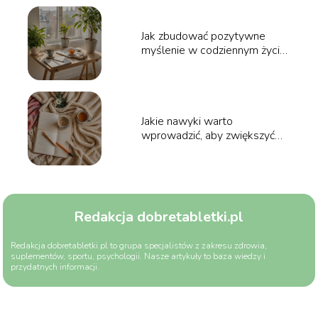
Jak zbudować pozytywne
myślenie w codziennym życiu?
Poradnik
Jakie nawyki warto
wprowadzić, aby zwiększyć
swoje poczucie szczęścia?
Poradnik
Redakcja dobretabletki.pl
Redakcja dobretabletki.pl to grupa specjalistów z zakresu zdrowia,
suplementów, sportu, psychologii. Nasze artykuły to baza wiedzy i
przydatnych informacji.