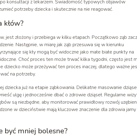
po konsultacji z lekarzem. Świadomość typowych objawów
mieć potrzeby dziecka i skutecznie na nie reagować.
a kłów?
w, jest złożony i przebiega w kilku etapach. Początkowo ząb zac
enie. Następnie, w miarę jak ząb przesuwa się w kierunku
yrzynające się kły mogą być widoczne jako małe białe punkty na
widoczne. Choć proces ten może trwać kilka tygodni, często jest m
e dziecko może przeżywać ten proces inaczej, dlatego ważne jes
wać na potrzeby.
ej dziecka już na etapie ząbkowania. Delikatne masowanie dziąse
eść ulgę i jednocześnie dbać o zdrowie dziąseł. Regularne wizy
ębów są niezbędne, aby monitorować prawidłowy rozwój uzębieni
dzone w dzieciństwie mają kluczowe znaczenie dla zdrowia jamy
 być mniej bolesne?