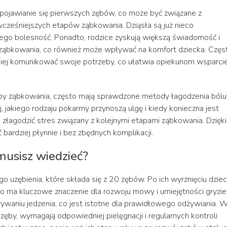
 pojawianie się pierwszych zębów, co może być związane z
wcześniejszych etapów ząbkowania. Dziąsła są już nieco
ego bolesność. Ponadto, rodzice zyskują większą świadomość i
i ząbkowania, co również może wpływać na komfort dziecka. Częs
epiej komunikować swoje potrzeby, co ułatwia opiekunom wsparci
tapy ząbkowania, często mają sprawdzone metody łagodzenia bólu 
j, jakiego rodzaju pokarmy przynoszą ulgę i kiedy konieczna jest
 złagodzić stres związany z kolejnymi etapami ząbkowania. Dzięk
ardziej płynnie i bez zbędnych komplikacji.
musisz wiedzieć?
uzębienia, które składa się z 20 zębów. Po ich wyrznięciu dzie
 ma kluczowe znaczenie dla rozwoju mowy i umiejętności gryzien
ywaniu jedzenia, co jest istotne dla prawidłowego odżywiania. 
 zęby, wymagają odpowiedniej pielęgnacji i regularnych kontroli