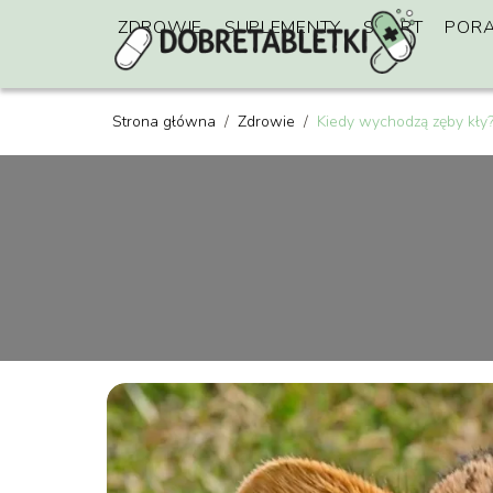
ZDROWIE
SUPLEMENTY
SPORT
POR
Strona główna
/
Zdrowie
/
Kiedy wychodzą zęby kły