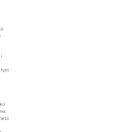
to
e
i
i tym
cko
ia.
Warto