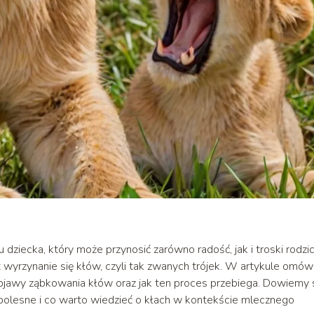
ziecka, który może przynosić zarówno radość, jak i troski rodzi
yrzynanie się kłów, czyli tak zwanych trójek. W artykule omów
objawy ząbkowania kłów oraz jak ten proces przebiega. Dowiemy 
bolesne i co warto wiedzieć o kłach w kontekście mlecznego