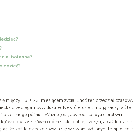
iedzieć?
?
niej bolesne?
wiedzieć?
ą się między 16. a 23. miesiącem życia. Choć ten przedział czasow
iecka przebiega indywidualnie. Niektóre dzieci mogą zaczynać te
rzez niego później. Ważne jest, aby rodzice byli cierpliwi i
ów dotyczy zarówno górnej, jak i dolnej szczęki, a każde dziec
ać, że każde dziecko rozwija się w swoim własnym tempie, co j