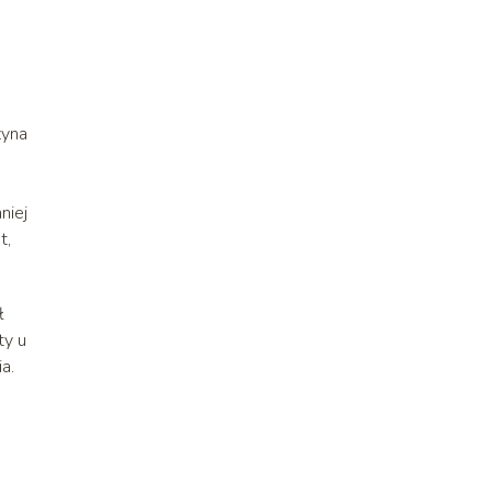
zyna
niej
t,
ł
ty u
a.