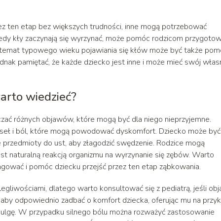
ez ten etap bez większych trudności, inne mogą potrzebować
edy kły zaczynają się wyrzynać, może pomóc rodzicom przygoto
 temat typowego wieku pojawiania się kłów może być także po
nak pamiętać, że każde dziecko jest inne i może mieć swój włas
arto wiedzieć?
ać różnych objawów, które mogą być dla niego nieprzyjemne.
ąseł i ból, które mogą powodować dyskomfort. Dziecko może być
e przedmioty do ust, aby złagodzić swędzenie. Rodzice mogą
est naturalną reakcją organizmu na wyrzynanie się zębów. Warto
gować i pomóc dziecku przejść przez ten etap ząbkowania.
gliwościami, dlatego warto konsultować się z pediatrą, jeśli ob
 aby odpowiednio zadbać o komfort dziecka, oferując mu na przy
ć ulgę. W przypadku silnego bólu można rozważyć zastosowanie