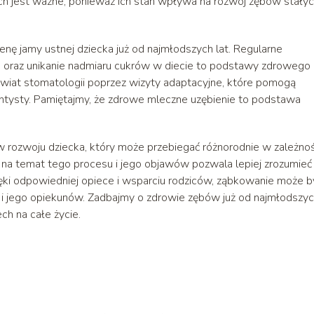
h jest ważne, ponieważ ich stan wpływa na rozwój zębów stałyc
nę jamy ustnej dziecka już od najmłodszych lat. Regularne
 oraz unikanie nadmiaru cukrów w diecie to podstawy zdrowego
wiat stomatologii poprzez wizyty adaptacyjne, które pomogą
ntysty. Pamiętajmy, że zdrowe mleczne uzębienie to podstawa
 rozwoju dziecka, który może przebiegać różnorodnie w zależnoś
na temat tego procesu i jego objawów pozwala lepiej zrozumieć
ięki odpowiedniej opiece i wsparciu rodziców, ząbkowanie może b
ak i jego opiekunów. Zadbajmy o zdrowie zębów już od najmłodszy
h na całe życie.