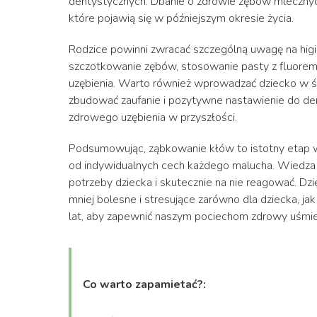
dentystycznych. Dbanie o zdrowie zębów mlecznyc
które pojawią się w późniejszym okresie życia.
Rodzice powinni zwracać szczególną uwagę na higie
szczotkowanie zębów, stosowanie pasty z fluorem
uzębienia. Warto również wprowadzać dziecko w ś
zbudować zaufanie i pozytywne nastawienie do de
zdrowego uzębienia w przyszłości.
Podsumowując, ząbkowanie kłów to istotny etap w
od indywidualnych cech każdego malucha. Wiedza 
potrzeby dziecka i skutecznie na nie reagować. Dz
mniej bolesne i stresujące zarówno dla dziecka, j
lat, aby zapewnić naszym pociechom zdrowy uśmiec
Co warto zapamietać?: