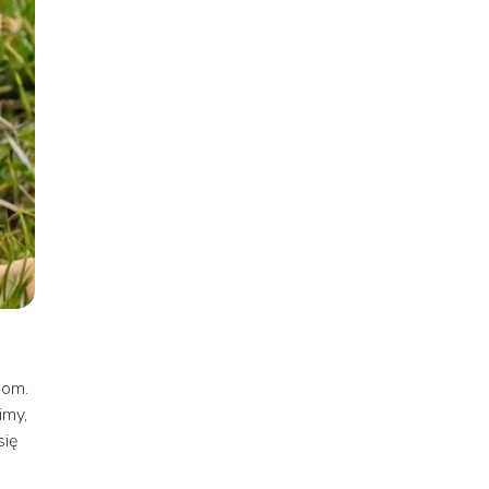
com.
imy,
się