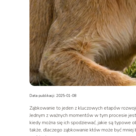
Data publikacji: 2025-01-08
Ząbkowanie to jeden z kluczowych etapów rozwoju d
Jednym z ważnych momentów w tym procesie jest w
kiedy można się ich spodziewać, jakie są typowe 
także, dlaczego ząbkowanie kłów może być mniej 