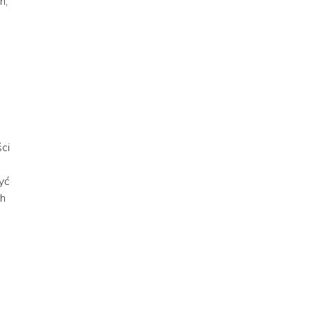
h,
ci
yć
ch