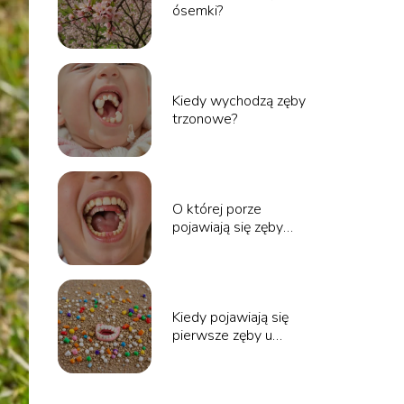
ósemki?
Kiedy wychodzą zęby
trzonowe?
O której porze
pojawiają się zęby
dorosłe?
Kiedy pojawiają się
pierwsze zęby u
dziecka? Wszystko o
uzębieniu