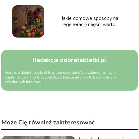
Jakie domowe sposoby na
regenerację mięśni warto
stosować? Poradnik
Redakcja dobretabletki.pl
Redakcja dobretabletki.pl to grupa specjalistów z zakresu zdrowia,
suplementów, sportu, psychologii. Nasze artykuły to baza wiedzy i
przydatnych informacji.
Może Cię również zainteresować