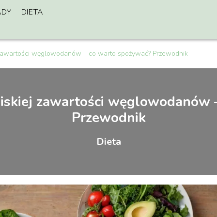
ADY
DIETA
ej zawartości węglowodanów – co warto spożywać? Przewodnik
 niskiej zawartości węglowodanów
Przewodnik
Dieta