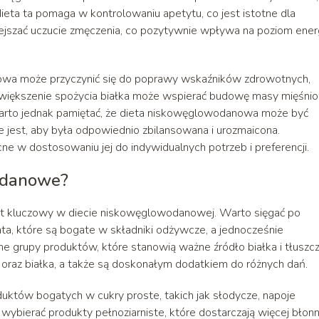
ta ta pomaga w kontrolowaniu apetytu, co jest istotne dla
ejszać uczucie zmęczenia, co pozytywnie wpływa na poziom ener
nowa może przyczynić się do poprawy wskaźników zdrowotnych,
. Zwiększenie spożycia białka może wspierać budowę masy mięśnio
 Warto jednak pamiętać, że dieta niskowęglowodanowa może być
e jest, aby była odpowiednio zbilansowana i urozmaicona.
e w dostosowaniu jej do indywidualnych potrzeb i preferencji.
odanowe?
 kluczowy w diecie niskowęglowodanowej. Warto sięgać po
łata, które są bogate w składniki odżywcze, a jednocześnie
ejne grupy produktów, które stanowią ważne źródło białka i tłuszcz
 oraz białka, a także są doskonałym dodatkiem do różnych dań.
któw bogatych w cukry proste, takich jak słodycze, napoje
wybierać produkty pełnoziarniste, które dostarczają więcej błonni