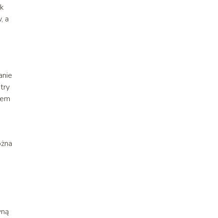
ek
, a
anie
try
iem
ożna
yną