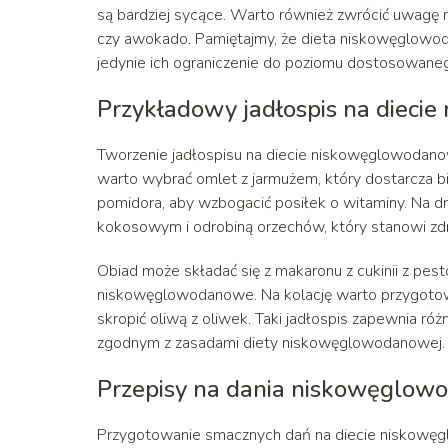
są bardziej sycące. Warto również zwrócić uwagę na
czy awokado. Pamiętajmy, że dieta niskowęglow
jedynie ich ograniczenie do poziomu dostosowane
Przykładowy jadłospis na dieci
Tworzenie jadłospisu na diecie niskowęglowodanow
warto wybrać omlet z jarmużem, który dostarcza b
pomidora, aby wzbogacić posiłek o witaminy. Na 
kokosowym i odrobiną orzechów, który stanowi zd
Obiad może składać się z makaronu z cukinii z pesto
niskowęglowodanowe. Na kolację warto przygotować
skropić oliwą z oliwek. Taki jadłospis zapewnia 
zgodnym z zasadami diety niskowęglowodanowej.
Przepisy na dania niskowęglo
Przygotowanie smacznych dań na diecie niskowęglo