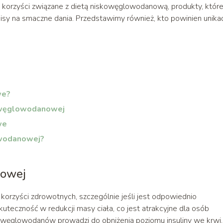
korzyści związane z dietą niskowęglowodanową, produkty, któr
isy na smaczne dania. Przedstawimy również, kto powinien unika
we?
kowęglowodanowej
we
owodanowej?
nowej
orzyści zdrowotnych, szczególnie jeśli jest odpowiednio
uteczność w redukcji masy ciała, co jest atrakcyjne dla osób
 węglowodanów prowadzi do obniżenia poziomu insuliny we krwi,