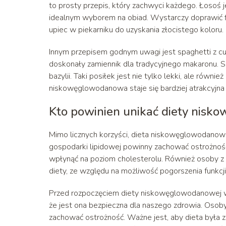
to prosty przepis, który zachwyci każdego. Łosoś 
idealnym wyborem na obiad. Wystarczy doprawić fil
upiec w piekarniku do uzyskania złocistego koloru.
Innym przepisem godnym uwagi jest spaghetti z cuk
doskonały zamiennik dla tradycyjnego makaronu. 
bazylii. Taki posiłek jest nie tylko lekki, ale równ
niskowęglowodanowa staje się bardziej atrakcyjna 
Kto powinien unikać diety nis
Mimo licznych korzyści, dieta niskowęglowodanowa
gospodarki lipidowej powinny zachować ostrożno
wpłynąć na poziom cholesterolu. Również osoby z 
diety, ze względu na możliwość pogorszenia funkcj
Przed rozpoczęciem diety niskowęglowodanowej war
że jest ona bezpieczna dla naszego zdrowia. Osoby
zachować ostrożność. Ważne jest, aby dieta była 