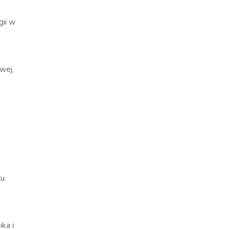
gii w
wej,
u.
ka i