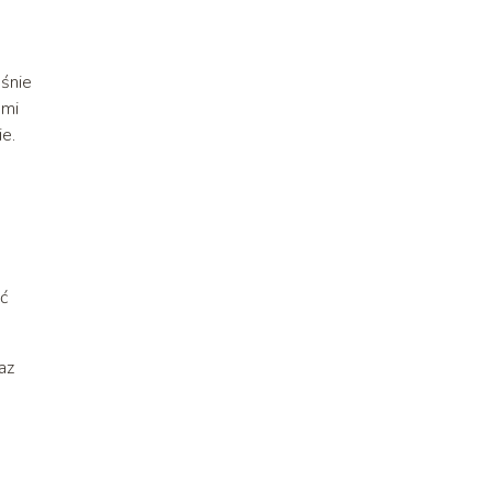
o
eśnie
ami
e.
ć
az