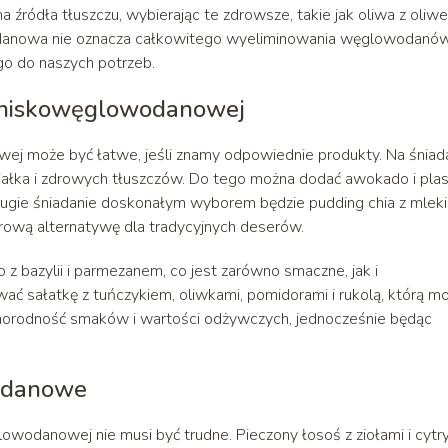
 źródła tłuszczu, wybierając te zdrowsze, takie jak oliwa z oliw
odanowa nie oznacza całkowitego wyeliminowania węglowodanów
go do naszych potrzeb.
e niskowęglowodanowej
ej może być łatwe, jeśli znamy odpowiednie produkty. Na śniad
iałka i zdrowych tłuszczów. Do tego można dodać awokado i plas
drugie śniadanie doskonałym wyborem będzie pudding chia z mlek
rową alternatywę dla tradycyjnych deserów.
 z bazylii i parmezanem, co jest zarówno smaczne, jak i
 sałatkę z tuńczykiem, oliwkami, pomidorami i rukolą, którą m
różnorodność smaków i wartości odżywczych, jednocześnie będąc
wodanowe
wodanowej nie musi być trudne. Pieczony łosoś z ziołami i cytr