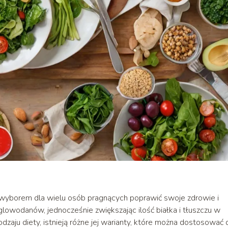
wyborem dla wielu osób pragnących poprawić swoje zdrowie i
lowodanów, jednocześnie zwiększając ilość białka i tłuszczu w
 rodzaju diety, istnieją różne jej warianty, które można dostosować 