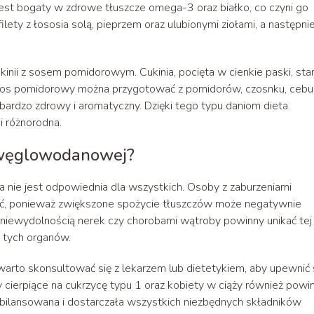
jest bogaty w zdrowe tłuszcze omega-3 oraz białko, co czyni go
ety z łososia solą, pieprzem oraz ulubionymi ziołami, a następni
inii z sosem pomidorowym. Cukinia, pocięta w cienkie paski, st
Sos pomidorowy można przygotować z pomidorów, czosnku, cebuli
ież bardzo zdrowy i aromatyczny. Dzięki tego typu daniom dieta
i różnorodna.
kowęglowodanowej?
 nie jest odpowiednia dla wszystkich. Osoby z zaburzeniami
ść, ponieważ zwiększone spożycie tłuszczów może negatywnie
niewydolnością nerek czy chorobami wątroby powinny unikać tej
i tych organów.
to skonsultować się z lekarzem lub dietetykiem, aby upewnić s
 cierpiące na cukrzycę typu 1 oraz kobiety w ciąży również powi
zbilansowana i dostarczała wszystkich niezbędnych składników