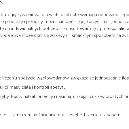
w.
rategią żywieniową dla wielu osób, ale wymaga odpowiednieg
 produkty i przepisy, można cieszyć się jej korzyściami, jednocz
ę do indywidualnych potrzeb i skonsultować się z profesjonalist
lowodanowa może stać się zdrowym i smacznym sposobem na życi
iczeniu spożycia węglowodanów, zwiększając jednocześnie iloś
kcji masy ciała i kontroli apetytu.
by, tłusty nabiał, orzechy i nasiona, unikając cukrów prostych or
t z jarmużem na śniadanie oraz spaghetti z cukinii z sosem