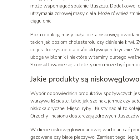
może wspomagać spalanie tłuszczu. Dodatkowo, die
utrzymania zdrowej masy ciała. Może również zmni
ciągu dnia.
Poza redukcją masy ciała, dieta niskowęglowoda
takich jak poziom cholesterolu czy ciśnienie krwi
co jest korzystne dla osób aktywnych fizycznie.
uboga w błonnik i niektóre witaminy, dlatego ważn
Skonsultowanie się z dietetykiem może być pomocn
Jakie produkty są niskowęglow
Wybór odpowiednich produktów spożywczych jest
warzywa liściaste, takie jak szpinak, jarmuż czy sa
niskokaloryczne. Mięso, ryby i tłusty nabiał to kol
Orzechy i nasiona dostarczają zdrowych tłuszczów
W diecie niskowęglowodanowej warto unikać produ
gazowane czy białe pieczywo. Zamiast tego, lepiej 