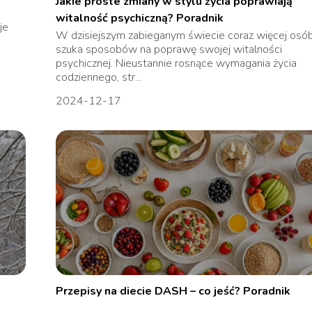
Jakie proste zmiany w stylu życia poprawiają
witalność psychiczną? Poradnik
je
W dzisiejszym zabieganym świecie coraz więcej osó
szuka sposobów na poprawę swojej witalności
psychicznej. Nieustannie rosnące wymagania życia
codziennego, str...
2024-12-17
Przepisy na diecie DASH – co jeść? Poradnik