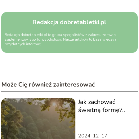
Redakcja dobretabletki.pl
Redakcja dobretabletki.pl to grupa specjalistów z zakresu zdrowia,
suplementów, sportu, psychologii. Nasze artykuły to baza wiedzy i
przydatnych informacji.
Może Cię również zainteresować
Jak zachować
świetną formę?
Przewodnik
2024-12-17