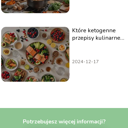
Które ketogenne
przepisy kulinarne
warto
przetestować?
Przewodnik
2024-12-17
Potrzebujesz więcej informacji?