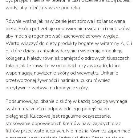
być przypomnienia w telefonie lub noszenie ze sobą butelki
wody, aby mieć ją zawsze pod ręką.
Równie ważna jak nawilżenie jest zdrowa i zbilansowana
dieta. Skóra potrzebuje odpowiednich witamin i minerałów,
aby móc się regenerować i zachować zdrowy wygląd.
Warto włączyć do diety produkty bogate w witaminy A, C i
E, które działają antyoksydacyjnie i wspierają produkcję
kolagenu. Należy również pamiętać o zdrowych tłuszczach,
takich jak te zawarte w orzechach czy awokado, które
wspomagają nawilżenie skóry od wewnątrz. Unikanie
przetworzonej żywności i nadmiaru cukru również
pozytywnie wpływa na kondycję skóry.
Podsumowując, dbanie o skórę w każdą pogodę wymaga
systematyczności i odpowiedniego podejścia do
pielęgnacji. Kluczowe jest regularne oczyszczanie,
stosowanie odpowiednich kremów nawilżających oraz
filtrów przeciwsłonecznych. Nie można również zapominać