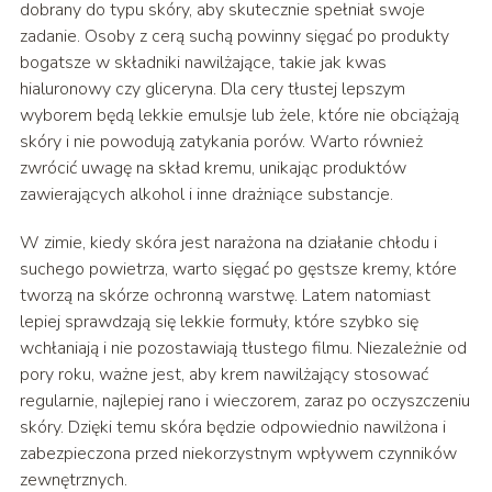
dobrany do typu skóry, aby skutecznie spełniał swoje
zadanie. Osoby z cerą suchą powinny sięgać po produkty
bogatsze w składniki nawilżające, takie jak kwas
hialuronowy czy gliceryna. Dla cery tłustej lepszym
wyborem będą lekkie emulsje lub żele, które nie obciążają
skóry i nie powodują zatykania porów. Warto również
zwrócić uwagę na skład kremu, unikając produktów
zawierających alkohol i inne drażniące substancje.
W zimie, kiedy skóra jest narażona na działanie chłodu i
suchego powietrza, warto sięgać po gęstsze kremy, które
tworzą na skórze ochronną warstwę. Latem natomiast
lepiej sprawdzają się lekkie formuły, które szybko się
wchłaniają i nie pozostawiają tłustego filmu. Niezależnie od
pory roku, ważne jest, aby krem nawilżający stosować
regularnie, najlepiej rano i wieczorem, zaraz po oczyszczeniu
skóry. Dzięki temu skóra będzie odpowiednio nawilżona i
zabezpieczona przed niekorzystnym wpływem czynników
zewnętrznych.